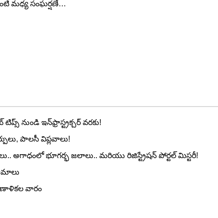
డింటి మధ్య సంఘర్షణే…
ిప్స్ నుండి ఇన్‌ఫ్రాస్ట్రక్చర్ వరకు!
ర్పులు, పాలసీ విప్లవాలు!
.. అగాధంలో భూగర్భ జలాలు.. మరియు రిజిస్ట్రేషన్ పోర్టల్ మిస్టరీ!
ణామాలు
్రణాళికల వారం