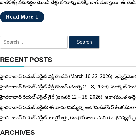
వారసత్వ సమస్యల మొండి వేళ్లు నగరాన్ని వెనక్కి లాగుతున్నాయి. ఈ రెం
Read More
RECENT POSTS
హైదరాబాద్ రియల్ ఎస్టేట్ వీక్లీ రౌండప్ (March 16-22, 2026): ఇన్వెస్ట్‌మెంట్ ట
హైదరాబాద్ రియల్ ఎస్టేట్ వీక్లీ రౌండప్ (మార్చి 2 – 8, 2026): మార్కెట్ మా
హైదరాబాద్ రియల్ ఎస్టేట్ డైరీ (జనవరి 12 – 18, 2026): ఆకాశమంత అద్దెలు
హైదరాబాద్ రియల్ ఎస్టేట్: ఈ వారం మిమ్మల్ని ఆలోచింపజేసే 5 కీలక పరి
హైదరాబాద్ రియల్ ఎస్టేట్: బుల్డోజర్లు, కుంభకోణాలు, మరియు భవిష్యత్ ప
ARCHIVES