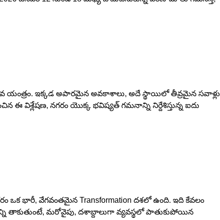
వ యంత్రం. ఇక్కడ అపారమైన అవకాశాలు, అదే స్థాయిలో తీవ్రమైన సవాళ్లు
 ఈ విశ్లేషణ, నగరం యొక్క భవిష్యత్ గమనాన్ని నిర్దేశిస్తున్న ఐదు
 నగరం ఒక భారీ, వేగవంతమైన Transformation దశలో ఉంది. ఇది కేవలం
ాన్ని తాకుతుంటే, మరోవైపు, దశాబ్దాలుగా వ్యవస్థలో పాతుకుపోయిన