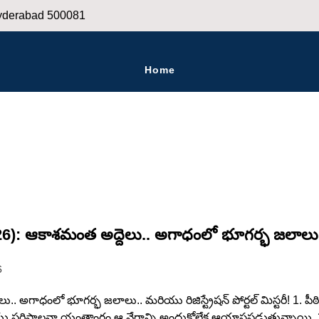
derabad 500081
Home
6): ఆకాశమంత అద్దెలు.. అగాధంలో భూగర్భ జలాలు.. మరి
6
ు.. అగాధంలో భూగర్భ జలాలు.. మరియు రిజిస్ట్రేషన్ పోర్టల్ మిస్టరీ! 1.
పరిపాలనా యంత్రాంగం ఆ వేగాన్ని అందుకోలేక ఆయాసపడుతున్నాయి. 20