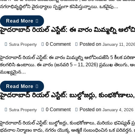
నగరాభివృద్ధిలోని వైరుధ్యాలు స్పష్టంగా కనిపిస్తున్నాయి. ఒకవైపు…
Read More
హైదరాబాద్ రియల్ ఎస్టేట్: ఈ వారం మిమ్మల్ని ఆలో
0
Comment
Posted on
Sutra Property
January 11, 202
హైదరాబాద్ రియల్ ఎస్టేట్: ఈ వారం మిమ్మల్ని ఆలోచింపజేసే 5 కీలక పర
కలగలిసి ఉంటాయి. ఈ వారం (జనవరి 5 – 11, 2026) ప్రముఖ తెలుగు, ఆంగ్ల ద
ముఖ్యమైన…
Read More
హైదరాబాద్ రియల్ ఎస్టేట్: బుల్డోజర్లు, కుంభకోణాల
0
Comment
Posted on
Sutra Property
January 4, 2026
హైదరాబాద్ రియల్ ఎస్టేట్: బుల్డోజర్లు, కుంభకోణాలు, మరియు భవిష్యత్
భవనాల నిర్మాణం కాదు, నగరం యొక్క ఆత్మకే సంబంధించిన ఒక పరివర్తన. ఒకవై