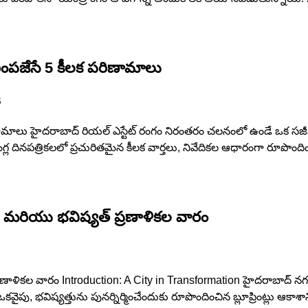
చింపజేసే 5 కీలక పరిణామాలు
6
ిణామాలు హైదరాబాద్ రియల్ ఎస్టేట్ రంగం నిరంతరం చలనంలో ఉండే ఒక సజీ
ినపత్రికలలో ప్రచురితమైన కీలక వార్తలు, నివేదికల ఆధారంగా రూపొందించిన
ు, మరియు భవిష్యత్ ప్రణాళికల వారం
 ప్రణాళికల వారం Introduction: A City in Transformation హైదరాబాద్
పు, భవిష్యత్తును పునర్నిర్మించేందుకు రూపొందించిన బ్లూప్రింట్లు ఆకాశ