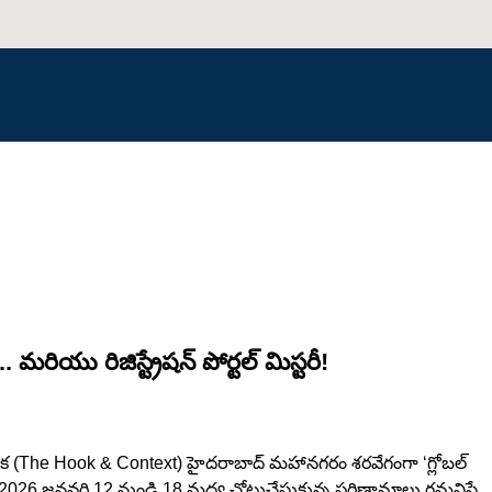
యు రిజిస్ట్రేషన్ పోర్టల్ మిస్టరీ!
 పీఠిక (The Hook & Context) హైదరాబాద్ మహానగరం శరవేగంగా ‘గ్లోబల్
26 జనవరి 12 నుండి 18 మధ్య చోటుచేసుకున్న పరిణామాలు గమనిస్తే,