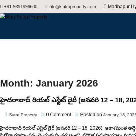
+91-9391996600
info@sutraproperty.com
Madhapur Hy
Hyderabad Real Estate Blogs
Blog-Sutra Property
Month:
January 2026
హైదరాబాద్ రియల్ ఎస్టేట్ డైరీ (జనవరి 12 – 18, 202
0
Comment
Posted on
Sutra Property
January 18, 202
హైదరాబాద్ రియల్ ఎస్టేట్ డైరీ (జనవరి 12 – 18, 2026): ఆకాశమంత అద్దెల
సిటీ’గా రూపాంతరం చెందుతున్న తరుణంలో, మౌలిక సదుపాయాలు మరియు 