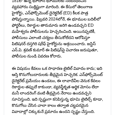
181లో ఉన్న భూదాన్ భూములకు సంబంధించిన
వ్యవహారం సంక్లిష్టంగా మారింది. ఈ కేసులో తెలంగాణ
హైకోర్టు, ఎన్‌ఫోర్స్‌మెంట్ డైరెక్టరేట్ (ED) కీలక పాత్ర
పోషిస్తున్నాయి. ఫిబ్రవరి 2024లోనే, ఈ భూముల బదిలీలో
ఫోర్జరీలు, రికార్డుల తారుమారు జరిగి ఉండవచ్చని ED
మహేశ్వరం పోలీసులను హెచ్చరించింది. అయినప్పటికీ,
పోలీసులు ఎలాంటి చర్యలు తీసుకోలేదని ఆరోపిస్తూ
పిటిషనర్ దస్తగిరి షరీఫ్‌ హైకోర్టును ఆశ్రయించారు. జస్టిస్
ఎన్.వి. శ్రవణ్ కుమార్ ఈ పిటిషన్‌పై విచారణ జరుపుతూ,
పోలీసుల నుండి వివరణ కోరారు.
ఈ విషయం కేవలం ఒక సాధారణ టైటిల్ వివాదం కాదు; ఇది
ఆస్తి కొనుగోలుదారులకు తీవ్రమైన హెచ్చరిక. ఎన్‌ఫోర్స్‌మెంట్
డైరెక్టరేట్ ప్రమేయం ఉండటం, ఈ లావాదేవీల వెనుక కేవలం
రికార్డుల తప్పులే కాకుండా, వ్యవస్థీకృత ఆర్థిక మోసం లేదా
మనీ లాండరింగ్ వంటి తీవ్రమైన నేరాలు ఉండవచ్చని
సూచిస్తుంది. ఇది స్పష్టంగా కనిపిస్తున్న భూమి టైటిల్స్ కూడా,
కొనుగోలు చేసిన చాలా కాలం తర్వాత చట్టపరమైన
వివాదాల్లో చిక్కుకునే ప్రమాదం ఉందని స్పష్టం చేస్తుంది.