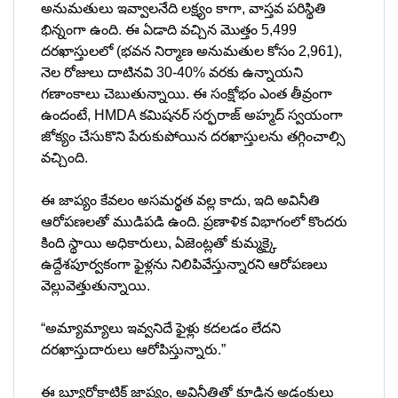
అనుమతులు ఇవ్వాలనేది లక్ష్యం కాగా, వాస్తవ పరిస్థితి
భిన్నంగా ఉంది. ఈ ఏడాది వచ్చిన మొత్తం 5,499
దరఖాస్తులలో (భవన నిర్మాణ అనుమతుల కోసం 2,961),
నెల రోజులు దాటినవి 30-40% వరకు ఉన్నాయని
గణాంకాలు చెబుతున్నాయి. ఈ సంక్షోభం ఎంత తీవ్రంగా
ఉందంటే, HMDA కమిషనర్ సర్ఫరాజ్ అహ్మద్ స్వయంగా
జోక్యం చేసుకొని పేరుకుపోయిన దరఖాస్తులను తగ్గించాల్సి
వచ్చింది.
ఈ జాప్యం కేవలం అసమర్థత వల్ల కాదు, ఇది అవినీతి
ఆరోపణలతో ముడిపడి ఉంది. ప్రణాళిక విభాగంలో కొందరు
కింది స్థాయి అధికారులు, ఏజెంట్లతో కుమ్మక్కై
ఉద్దేశపూర్వకంగా ఫైళ్లను నిలిపివేస్తున్నారని ఆరోపణలు
వెల్లువెత్తుతున్నాయి.
“అమ్యామ్యాలు ఇవ్వనిదే ఫైళ్లు కదలడం లేదని
దరఖాస్తుదారులు ఆరోపిస్తున్నారు.”
ఈ బ్యూరోక్రాటిక్ జాప్యం, అవినీతితో కూడిన అడ్డంకులు