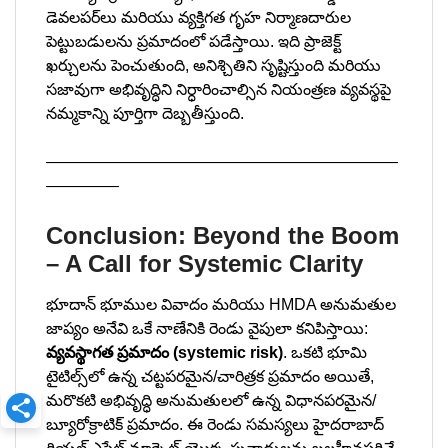
డెవలపర్‌లు మరియు వ్యక్తిగత గృహ నిర్మాణదారుల
పెట్టుబడులను ప్రమాదంలో పడేస్తాయి. ఇది ప్రాజెక్ట్
ఖర్చులను పెంచుతుంది, అనిశ్చితిని సృష్టిస్తుంది మరియు
సజావుగా అభివృద్ధిని నిర్ధారించాల్సిన నియంత్రణ వ్యవస్థపై
నమ్మకాన్ని పూర్తిగా దెబ్బతీస్తుంది.
——————————————————————
————–
Conclusion: Beyond the Boom
– A Call for Systemic Clarity
భూదాన్ భూముల వివాదం మరియు HMDA అనుమతుల
జాప్యం అనేవి ఒకే నాణేనికి రెండు వైపులా కనిపిస్తాయి:
వ్యవస్థాగత ప్రమాదం (systemic risk)
. ఒకటి భూమి
టైటిల్స్‌లో ఉన్న చట్టపరమైన/చారిత్రక ప్రమాదం అయితే,
మరొకటి అభివృద్ధి అనుమతులలో ఉన్న విధానపరమైన/
బ్యూరోక్రాటిక్ ప్రమాదం. ఈ రెండు సమస్యలు హైదరాబాద్