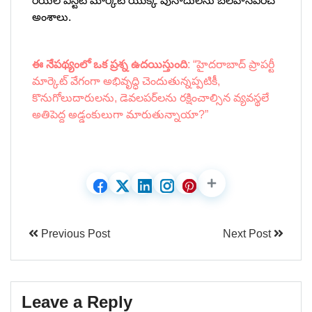
రియల్ ఎస్టేట్ మార్కెట్ యొక్క పునాదులను బలహీనపరిచే
అంశాలు.
ఈ నేపథ్యంలో ఒక ప్రశ్న ఉదయిస్తుంది
: “హైదరాబాద్ ప్రాపర్టీ
మార్కెట్ వేగంగా అభివృద్ధి చెందుతున్నప్పటికీ,
కొనుగోలుదారులను, డెవలపర్‌లను రక్షించాల్సిన వ్యవస్థలే
అతిపెద్ద అడ్డంకులుగా మారుతున్నాయా?”
Previous Post
Next Post
Leave a Reply