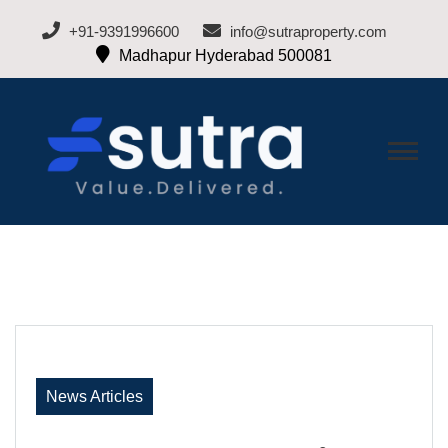
+91-9391996600
info@sutraproperty.com
Madhapur Hyderabad 500081
BLOG-SUTRA
Hyderabad Real Estate Blogs
PROPERTY
News Articles