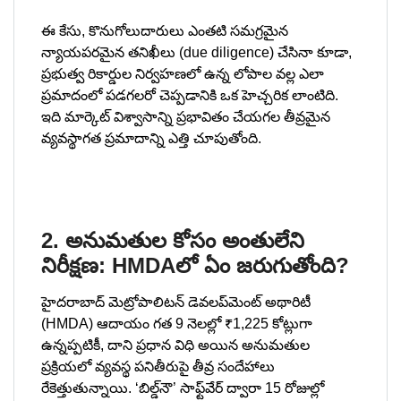
ఈ కేసు, కొనుగోలుదారులు ఎంతటి సమగ్రమైన
న్యాయపరమైన తనిఖీలు (due diligence) చేసినా కూడా,
ప్రభుత్వ రికార్డుల నిర్వహణలో ఉన్న లోపాల వల్ల ఎలా
ప్రమాదంలో పడగలరో చెప్పడానికి ఒక హెచ్చరిక లాంటిది.
ఇది మార్కెట్ విశ్వాసాన్ని ప్రభావితం చేయగల తీవ్రమైన
వ్యవస్థాగత ప్రమాదాన్ని ఎత్తి చూపుతోంది.
2. అనుమతుల కోసం అంతులేని
నిరీక్షణ: HMDAలో ఏం జరుగుతోంది?
హైదరాబాద్ మెట్రోపాలిటన్ డెవలప్‌మెంట్ అథారిటీ
(HMDA) ఆదాయం గత 9 నెలల్లో ₹1,225 కోట్లుగా
ఉన్నప్పటికీ, దాని ప్రధాన విధి అయిన అనుమతుల
ప్రక్రియలో వ్యవస్థ పనితీరుపై తీవ్ర సందేహాలు
రేకెత్తుతున్నాయి. ‘బిల్డ్‌నౌ’ సాఫ్ట్‌వేర్ ద్వారా 15 రోజుల్లో