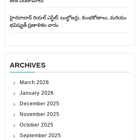
కీలక పరిణామాలు
హైదరాబాద్ రియల్ ఎస్టేట్: బుల్డోజర్లు, కుంభకోణాలు, మరియు
భవిష్యత్ ప్రణాళికల వారం
ARCHIVES
March 2026
January 2026
December 2025
November 2025
October 2025
September 2025