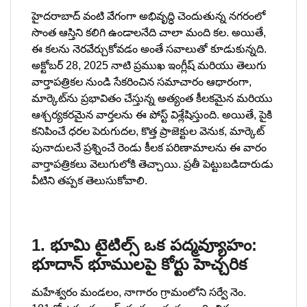
హైదరాబాద్ వంటి వేగంగా అభివృద్ధి చెందుతున్న నగరంలో
సొంత ఆస్తిని కలిగి ఉండాలనేది చాలా మంది కల. అయితే,
ఈ కలను నెరవేర్చుకోవడం అంతే సవాలుతో కూడుకున్నది.
అక్టోబర్ 28, 2025 నాటి ప్రముఖ ఇంగ్లీష్ మరియు తెలుగు
వార్తాపత్రికల నుండి సేకరించిన సమాచారం ఆధారంగా,
మార్కెట్‌ను ప్రభావితం చేస్తున్న అత్యంత కీలకమైన మరియు
ఆశ్చర్యకరమైన వార్తలను ఈ పోస్ట్ విశ్లేషిస్తుంది. అయితే, పైకి
కనిపించే ధరల పెరుగుదల, కొత్త ప్రాజెక్టుల వెనుక, మార్కెట్
పునాదులనే ప్రశ్నించే రెండు కీలక పరిణామాలను ఈ వారం
వార్తాపత్రికలు వెలుగులోకి తెచ్చాయి. ప్రతీ పెట్టుబడిదారుడు
వీటిని తప్పక తెలుసుకోవాలి.
1. భూమి టైటిల్స్ ఒక పద్మవ్యూహం:
భూదాన్ భూములపై కోర్టు హెచ్చరిక
మహేశ్వరం మండలం, నాగారం గ్రామంలోని సర్వే నెం.