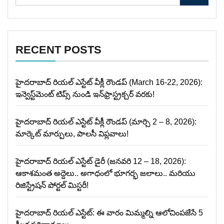
RECENT POSTS
హైదరాబాద్ రియల్ ఎస్టేట్ వీక్లీ రౌండప్ (March 16-22, 2026):
ఇన్వెస్ట్‌మెంట్ టిప్స్ నుండి ఇన్‌ఫ్రాస్ట్రక్చర్ వరకు!
హైదరాబాద్ రియల్ ఎస్టేట్ వీక్లీ రౌండప్ (మార్చి 2 – 8, 2026):
మార్కెట్ మార్పులు, పాలసీ విప్లవాలు!
హైదరాబాద్ రియల్ ఎస్టేట్ డైరీ (జనవరి 12 – 18, 2026):
ఆకాశమంత అద్దెలు.. అగాధంలో భూగర్భ జలాలు.. మరియు
రిజిస్ట్రేషన్ పోర్టల్ మిస్టరీ!
హైదరాబాద్ రియల్ ఎస్టేట్: ఈ వారం మిమ్మల్ని ఆలోచింపజేసే 5