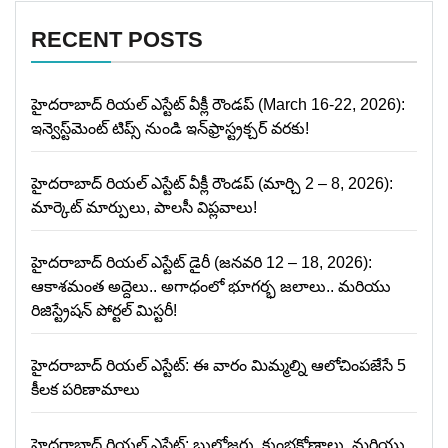
RECENT POSTS
హైదరాబాద్ రియల్ ఎస్టేట్ వీక్లీ రౌండప్ (March 16-22, 2026):
ఇన్వెస్ట్‌మెంట్ టిప్స్ నుండి ఇన్‌ఫ్రాస్ట్రక్చర్ వరకు!
హైదరాబాద్ రియల్ ఎస్టేట్ వీక్లీ రౌండప్ (మార్చి 2 – 8, 2026):
మార్కెట్ మార్పులు, పాలసీ విప్లవాలు!
హైదరాబాద్ రియల్ ఎస్టేట్ డైరీ (జనవరి 12 – 18, 2026):
ఆకాశమంత అద్దెలు.. అగాధంలో భూగర్భ జలాలు.. మరియు
రిజిస్ట్రేషన్ పోర్టల్ మిస్టరీ!
హైదరాబాద్ రియల్ ఎస్టేట్: ఈ వారం మిమ్మల్ని ఆలోచింపజేసే 5
కీలక పరిణామాలు
హైదరాబాద్ రియల్ ఎస్టేట్: బుల్డోజర్లు, కుంభకోణాలు, మరియు