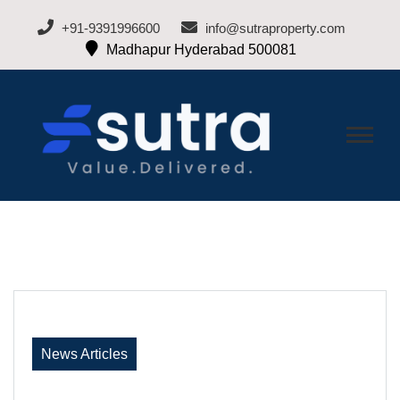
+91-9391996600
info@sutraproperty.com
Madhapur Hyderabad 500081
BLOG-SUTRA
Hyderabad Real Estate Blogs
PROPERTY
News Articles